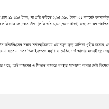
তি গ্রাম ১৯,৩১৫ টাকা, যা প্রতি ভরিতে ২,২৫,২৯০ টাকা। ২১ ক্যারেট হলমার্কক
র প্রতি গ্রাম ১৫,৮৪০ টাকা (প্রতি ভরি ১,৮৪,৭৫৮ টাকা) এবং সনাতন পদ্ধতির
ন্ড প্রাইস মনিটরিংয়ের সভায় সর্বসম্মতিক্রমে এই নতুন মূল্য তালিকা গৃহীত হয়েছে
েওয়া যাবে না। তবে ডিজাইনভেদে মজুরি বা মেকিং চার্জ আগের মতোই প্রযোজ্
পড়ে; তাই বাজুসের এ সিদ্ধান্ত বাজারে অবস্থার সামঞ্জস্য আনার চেষ্টা হিসেবে