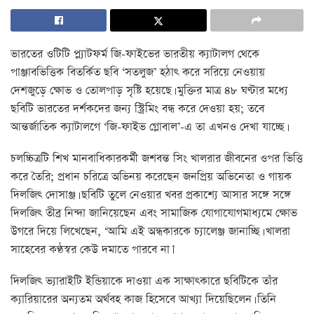
ভারতের ওটিটি প্ল্যাটফর্ম জি-ফাইভের ভারতীয় ক্যাটালগ থেকে
পাঞ্জাবভিত্তিক বিতর্কিত ছবি ‘সতলুজ’ হঠাৎ করে সরিয়ে নেওয়ায়
দেশজুড়ে ক্ষোভ ও তোলপাড় সৃষ্টি হয়েছে। মুক্তির মাত্র ৪৮ ঘণ্টার মধ্যে
ছবিটি ভারতের দর্শকদের জন্য স্ট্রিমিং বন্ধ করে দেওয়া হয়; তবে
আন্তর্জাতিক ক্যাটালগে ‘জি-ফাইভ গ্লোবাল’-এ তা এখনও দেখা যাচ্ছে।
চলচ্চিত্রটি শিখ মানবাধিকারকর্মী জশবন্ত সিং খালরার জীবনের ওপর ভিত্তি
করে তৈরি; প্রধান চরিত্রে অভিনয় করেছেন জনপ্রিয় অভিনেতা ও গায়ক
দিলজিৎ দোসাঞ্জ। ছবিটি তুলে নেওয়ার খবর প্রকাশ্যে আসার সঙ্গে সঙ্গে
দিলজিৎ তীব্র নিন্দা জানিয়েছেন এবং সামাজিক যোগাযোগমাধ্যমে ক্ষোভ
উগরে দিয়ে লিখেছেন, ‘আমি এই অন্ধকারকে চ্যালেঞ্জ জানাচ্ছি। খালরা
সাহেবের কণ্ঠস্বর কেউ দমাতে পারবে না।’
দিলজিৎ ভ্যারাইটি ইন্ডিয়াকে দাওয়া এক সাক্ষাৎকারে ছবিটিকে তাঁর
ক্যারিয়ারের অন্যতম অর্থবহ কাজ হিসেবে আখ্যা দিয়েছিলেন। তিনি