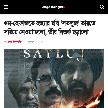
গুম‑হেফাজতে হত্যার ছবি ‘সতলুজ’ ভারতে
সরিয়ে নেওয়া হলো, তীব্র বিতর্ক ছড়ালো
by
স্টাফ রিপোর্টার
জুলাই ৭, ২০২৬