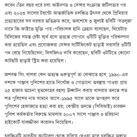
করেন। তিন বছর ধরে চলা আইনগত ও সেন্সর সংক্রান্ত জটিলতার পর
এবং ২০২৩ সালের টরন্টো আন্তর্জাতিক চলচ্চিত্র উৎসব থেকে প্রিমিয়ার
প্রত্যাহারের সব দরবার অতিক্রম করে, অবশেষে ৩ জুলাই ছবিটি ‘সতলুজ’
নামে জি-ফাইভে মুক্তি পায়। পরিচালক হানি ত্রেহান বলেছেন, থিয়েটার
রিলিজের সমস্ত চেষ্টা ব্যর্থ হলে অত্যন্ত গোপনে ওটিটি মুক্তির পরিকল্পনা
করা হয়েছিল এবং প্রযোজকরা সেন্সর সার্টিফিকেট ছাড়াই সরাসরি ওটিটি
পথ বেছে নিয়েছিলেন; দিলজিৎও দাবি করেছেন, ছবিটি ওটটিতে কোনো
কাটছাঁট ছাড়াই স্ট্রিম করা হয়েছিল।
জশবন্ত সিং খালরা কেন অত্যন্ত গুরুত্বপূর্ণ তা বোঝাতে হবে: ১৯৯০-এর
দশকে পাঞ্জাব পুলিশের হাতে নিখোঁজ ও পোড়ানো অবস্থায় পাওয়া প্রায়
২৫ হাজার অচেনা মৃতদেহের রহস্য উদ্ঘাটন করায় খালরার তদন্তে শত
শত পুলিশের নাম সামনে আসে। ১৯৯৫ সালে তাকে অপহরণ করে
পুলিশের হেফাজতে হত্যা করা হয়; কেন্দ্রীয় তদন্তে (সিবিআই) চারজন
পুলিশ কর্মকর্তার বিরুদ্ধে মামলায় ২০০৭ সালে পাঞ্জাব ও হরিয়ানা
হাইকোর্ট যাবজ্জীবন কারাদণ্ড দিয়েছিল।
চলচ্চিত্রটি ভারতীয় ক্যাটালগ থেকে সরিয়ে দেওয়া হলে চলচ্চিত্র অঙ্গনে