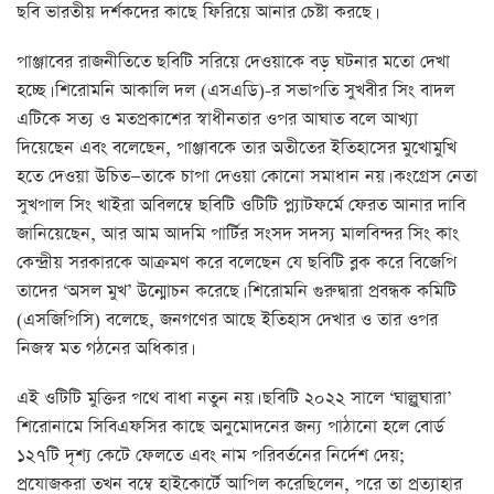
ছবি ভারতীয় দর্শকদের কাছে ফিরিয়ে আনার চেষ্টা করছে।
পাঞ্জাবের রাজনীতিতে ছবিটি সরিয়ে দেওয়াকে বড় ঘটনার মতো দেখা
হচ্ছে। শিরোমনি আকালি দল (এসএডি)-র সভাপতি সুখবীর সিং বাদল
এটিকে সত্য ও মতপ্রকাশের স্বাধীনতার ওপর আঘাত বলে আখ্যা
দিয়েছেন এবং বলেছেন, পাঞ্জাবকে তার অতীতের ইতিহাসের মুখোমুখি
হতে দেওয়া উচিত—তাকে চাপা দেওয়া কোনো সমাধান নয়। কংগ্রেস নেতা
সুখপাল সিং খাইরা অবিলম্বে ছবিটি ওটিটি প্ল্যাটফর্মে ফেরত আনার দাবি
জানিয়েছেন, আর আম আদমি পার্টির সংসদ সদস্য মালবিন্দর সিং কাং
কেন্দ্রীয় সরকারকে আক্রমণ করে বলেছেন যে ছবিটি ব্লক করে বিজেপি
তাদের ‘অসল মুখ’ উন্মোচন করেছে। শিরোমনি গুরুদ্বারা প্রবন্ধক কমিটি
(এসজিপিসি) বলেছে, জনগণের আছে ইতিহাস দেখার ও তার ওপর
নিজস্ব মত গঠনের অধিকার।
এই ওটিটি মুক্তির পথে বাধা নতুন নয়। ছবিটি ২০২২ সালে ‘ঘাল্লুঘারা’
শিরোনামে সিবিএফসির কাছে অনুমোদনের জন্য পাঠানো হলে বোর্ড
১২৭টি দৃশ্য কেটে ফেলতে এবং নাম পরিবর্তনের নির্দেশ দেয়;
প্রযোজকরা তখন বম্বে হাইকোর্টে আপিল করেছিলেন, পরে তা প্রত্যাহার