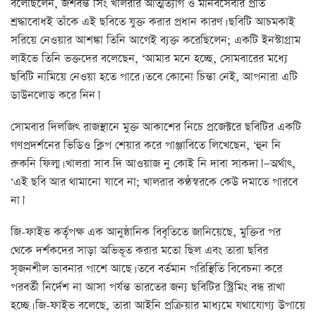
বলেছিলেন, জশবন্ত সিং খালরার আত্মত্যাগ ও মানবসেবার প্রতি
শ্রদ্ধাবোধই তাঁকে এই ছবিতে যুক্ত করার প্রধান কারণ। ছবিটি আচমকাই
সরিয়ে নেওয়ার আশঙ্কা তিনি আগেই ব্যক্ত করেছিলেন; একটি ইনস্টাগ্রাম
লাইভে তিনি ভক্তদের বলেছেন, ‘আমার মনে হচ্ছে, সোমবারের মধ্যে
ছবিটি নামিয়ে নেওয়া হতে পারে। তবে কোনো চিন্তা নেই, আপনারা এটি
ডাউনলোড করে নিন।’
সোমবার দিলজিৎ রাজস্থানে মুক্ত আকাশের নিচে প্রজেক্টরে ছবিটির একটি
গণপ্রদর্শনের ভিডিও ক্লিপ শেয়ার করে পাঞ্জাবিতে লিখেছেন, ‘হুন নি
রুকনি ফিল্ম। খালরা সাব দি আওয়াজ নু কোই নি দাবা সাকদা।’—অর্থাৎ,
‘এই ছবি আর থামানো যাবে না; খালরার কণ্ঠস্বরকে কেউ দমাতে পারবে
না।’
জি-ফাইভ কর্তৃপক্ষ এক আনুষ্ঠানিক বিবৃতিতে জানিয়েছে, মুক্তির পর
থেকে দর্শকদের সাড়া অভিভূত করার মতো ছিল এবং তারা ছবির
সৃজনশীল ভাবনার পাশে আছে। তবে বর্তমান পরিস্থিতি বিবেচনা করে
পরবর্তী নির্দেশ না আসা পর্যন্ত ভারতের জন্য ছবিটির স্ট্রিমিং বন্ধ রাখা
হচ্ছে। জি-ফাইভ বলেছে, তারা আইনি প্রক্রিয়ার মাধ্যমে যথাযোগ্য উপায়ে