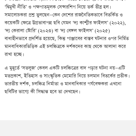
‘দ্বিমুখী নীতি’ ও পক্ষপাতমূলক সেন্সরশিপ নিয়ে তর্ক তীব্র হল।
সমালোচকরা প্রশ্ন তুলছেন—কেন দেশের রাজনৈতিকভাবে বিতর্কিত ও
কয়েকটি ক্ষেত্রে উগ্রভাবাপন্ন ছবি যেমন ‘দ্য কাশ্মীর ফাইলস’ (২০২২),
‘দ্য কেরালা স্টোরি’ (২০২৩) বা ‘দ্য বেঙ্গল ফাইলস’ (২০২৫)
বাধাহীনভাবে প্রদর্শিত হয়েছে, কিন্তু পাঞ্জাবের বাস্তব ঘটনার ওপর নির্মিত
মানবাধিকারভিত্তিক এই চলচ্চিত্রকে দর্শকদের কাছ থেকে আলাদা করে
রাখা হচ্ছে।
এ মুহূর্তে ‘সতলুজ’ কেবল একটি চলচ্চিত্রের বাদ পড়ার ঘটনা নয়—এটি
মতপ্রকাশ, ইতিহাস ও সাংস্কৃতিক মেমোরি নিয়ে চলমান বিতর্কের প্রতীক।
ভারতীয় দর্শক, চলচ্চিত্র নির্মাতা ও মানবাধিকার পর্যবেক্ষকরা এখনো
ছবিটির ভাগ্যে কী সিদ্ধান্ত হবে তা দেখছেন।