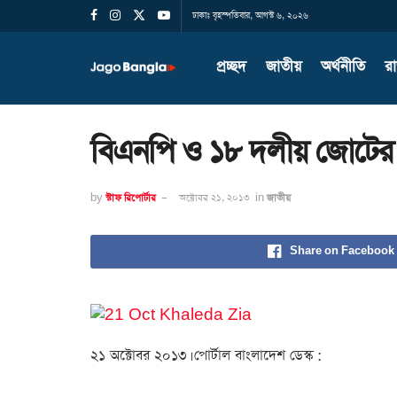
ঢাকাঃ বৃহস্পতিবার, আগস্ট ৬, ২০২৬
প্রচ্ছদ
জাতীয়
অর্থনীতি
র
বিএনপি ও ১৮ দলীয় জোটের পক
by
স্টাফ রিপোর্টার
অক্টোবর ২১, ২০১৩
in
জাতীয়
Share on Facebook
২১ অক্টোবর ২০১৩। পোর্টাল বাংলাদেশ ডেস্ক :