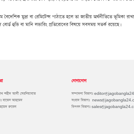
ধ্যমে বৈদেশিক মুদ্রা বা রেমিটেন্স পাঠাতে হলে তা জাতীয় অর্থনীতিতে ভূমিকা রা
োর্ড হুন্ডি বা মানি লন্ডারিং প্রতিরোধের বিষয়ে সবসময় সতর্ক রয়েছে।
রা
যোগাযোগ
শেখ শহীদ আলী সেরনিয়াবাত
সম্পাদনা বিভাগঃ
editor@jagobangla2
কঃ বাতেন আহমেদ
সংবাদ বিভাগঃ
news@jagobangla24.
আহমেদ রুবেল
বিপণন বিভাগঃ
sales@jagobangla24.