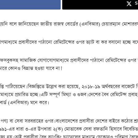
S
য়নি বলে জানিয়েছেন জাতীয় রাজস্ব বোর্ডের (এনবিআর) চেয়ারম্যান মোশাররফ
ধ্যমে প্রবাসীদের পাঠানো রেমিটেন্সের ওপর ভ্যাট বা কর বসানো হচ্ছে বলে 
‘ফেসবুকসহ সামাজিক যোগাযোগমাধ্যমে প্রবাসীদের পাঠানো রেমিটেন্সের ওপর ভ
রে কোনও বিভ্রান্ত হওয়া যাবে না।’
প্তি পাঠিয়েছেন। বিজ্ঞপ্তিতে উল্লেখ করা হয়েছে, ২০১৮-১৯ অর্থবছরের বাজে
ে প্রচারিত হচ্ছে। এটি সম্পূর্ণ মিথ্যা ও গুজব। দেশের বৈধ রেমিটেন্স প্রবাহ ব
 বোর্ড (এনবিআর) মনে করে।
পণ্য বা সেবা সরবরাহের ওপর। বাংলাদেশের প্রবাসীরা দেশের বাইরে কঠোর শ্রম
 ১৯৯১-এর ধারা ৩-এর উপধারা ২(ক) মোতাবেক সেবা রফতানি হিসাবে বিবেচিত। সু
্য নয়। তাই প্রবাসীরা বৈধ ব্যাংকিং চ্যানেলের মাধ্যমে যেকোনও পরিমাণ বৈদেশ