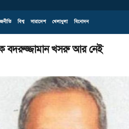
াজনীতি
বিশ্ব
সারাদেশ
খেলাধুলা
বিনোদন
দক বদরুজ্জামান খসরু আর নেই