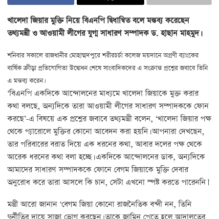
খালেদা জিয়ার মুক্তি নিয়ে বিএনপি দ্বিধান্বিত বলে মন্তব্য করেছেন
তথ্যমন্ত্রী ও আওয়ামী লীগের যুগ্ম সাধারণ সম্পাদক ড. হাছান মাহমুদ।
শনিবার সকালে রাজধানীর মোহাম্মদপুরে শরীরচর্চা কলেজ ময়দানে অগ্রণী ব্যাংকের
বার্ষিক ক্রীড়া প্রতিযোগিতা উদ্বোধন শেষে সাংবাদিকদের এ সংক্রান্ত প্রশ্নের জবাবে তিনি
এ মন্তব্য করেন।
‘বিএনপি একদিকে আন্দোলনের মাধ্যমে খালেদা জিয়াকে মুক্ত করার
কথা বলছে, অন্যদিকে তারা আওয়ামী লীগের সাধারণ সম্পাদককে ফোন
করছে’-এ বিষয়ে এক প্রশ্নের জবাবে তথ্যমন্ত্রী বলেন, ‘খালেদা জিয়ার পক্ষ
থেকে প্যারোলে মুক্তির কোনো আবেদন করা হয়নি। আপনারা দেখছেন,
তার পরিবারের বরাত দিয়ে এক ধরনের কথা, আবার দলের পক্ষ থেকে
আরেক ধরনের কথা বলা হচ্ছে। একদিকে আন্দোলনের ডাক, অন্যদিকে
আমাদের সাধারণ সম্পাদককে ফোনে বেগম জিয়াকে মুক্তি দেবার
অনুরোধ করে তারা আসলে কি চান, সেটা এখনো স্পষ্ট করতে পারেননি।’
মন্ত্রী আরো জানান ‘বেগম জিয়া কোনো রাজনৈতিক বন্দী নন, তিনি
দুর্নীতির দায়ে সাজা ভোগ করছেন। তাকে জামিন পেতে হলে আদালতের