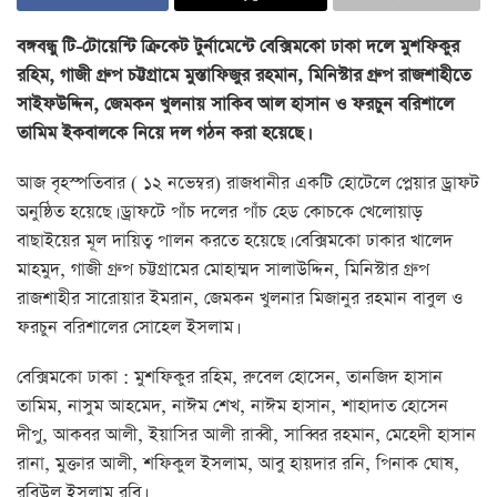
বঙ্গবন্ধু টি-টোয়েন্টি ক্রিকেট টুর্নামেন্টে বেক্সিমকো ঢাকা দলে মুশফিকুর
রহিম, গাজী গ্রুপ চট্টগ্রামে মুস্তাফিজুর রহমান, মিনিস্টার গ্রুপ রাজশাহীতে
সাইফউদ্দিন, জেমকন খুলনায় সাকিব আল হাসান ও ফরচুন বরিশালে
তামিম ইকবালকে নিয়ে দল গঠন করা হয়েছে।
আজ বৃহস্পতিবার ( ১২ নভেম্বর) রাজধানীর একটি হোটেলে প্লেয়ার ড্রাফট
অনুষ্ঠিত হয়েছে। ড্রাফটে পাঁচ দলের পাঁচ হেড কোচকে খেলোয়াড়
বাছাইয়ের মূল দায়িত্ব পালন করতে হয়েছে। বেক্সিমকো ঢাকার খালেদ
মাহমুদ, গাজী গ্রুপ চট্টগ্রামের মোহাম্মদ সালাউদ্দিন, মিনিস্টার গ্রুপ
রাজশাহীর সারোয়ার ইমরান, জেমকন খুলনার মিজানুর রহমান বাবুল ও
ফরচুন বরিশালের সোহেল ইসলাম।
বেক্সিমকো ঢাকা : মুশফিকুর রহিম, রুবেল হোসেন, তানজিদ হাসান
তামিম, নাসুম আহমেদ, নাঈম শেখ, নাঈম হাসান, শাহাদাত হোসেন
দীপু, আকবর আলী, ইয়াসির আলী রাব্বী, সাব্বির রহমান, মেহেদী হাসান
রানা, মুক্তার আলী, শফিকুল ইসলাম, আবু হায়দার রনি, পিনাক ঘোষ,
রবিউল ইসলাম রবি।