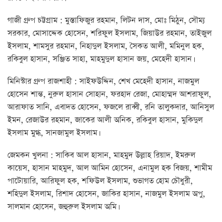
গাজী গ্রুপ চট্টগ্রাম : মুস্তাফিজুর রহমান, লিটন দাস, মোঃ মিঠুন, সৌম্য
সরকার, মোসাদ্দেক হোসেন, শরিফুল ইসলাম, জিয়াউর রহমান, তাইজুল
ইসলাম, শামসুর রহমান, নিহাদুল ইসলাম, সৈকত আলী, মমিনুল হক,
রকিবুল হাসান, সঞ্জিত সাহা, মাহমুদুল হাসান জয়, মেহেদী হাসান।
মিনিস্টার গ্রুপ রাজশাহী : সাইফউদ্দিন, শেখ মেহেদী হাসান, নাজমুল
হোসেন শান্ত, নুরুল হাসান সোহান, ফরহাদ রেজা, মোহাম্মদ আশরাফুল,
আরাফাত সানি, এবাদত হোসেন, ফজলে রাব্বী, রনি তালুকদার, আনিসুল
ইমন, রেজাউর রহমান, জাকের আলী অনিক, রকিবুল হাসান, মুকিদুল
ইসলাম মুগ্ধ, সানজামুল ইসলাম।
জেমকন খুলনা : সাকিব আল হাসান, মাহমুদ উল্লাহ রিয়াদ, ইমরুল
কায়েস, হাসান মাহমুদ, আল আমিন হোসেন, এনামুল হক বিজয়, শামীম
পাটোয়ারি, আরিফুল হক, শফিউল ইসলাম, শুভাগত হোম চৌধুরী,
শহিদুল ইসলাম, রিশাদ হোসেন, জাকির হাসান, নাজমুল ইসলাম অপু,
সালমান হোসেন, জহুরুল ইসলাম অমি।