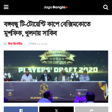
বঙ্গবন্ধু টি-টোয়েন্টি কাপে বেক্সিমকোতে
মুশফিক, খুলনায় সাকিব
by
স্টাফ রিপোর্টার
নভেম্বর ১২, ২০২০