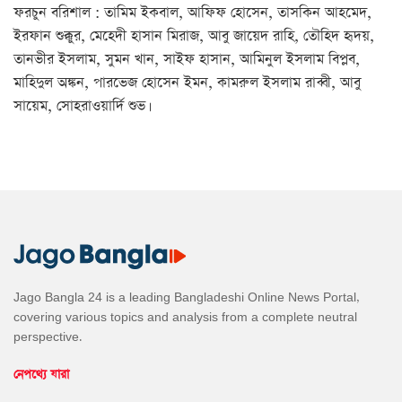
ফরচুন বরিশাল : তামিম ইকবাল, আফিফ হোসেন, তাসকিন আহমেদ,
ইরফান শুক্কুর, মেহেদী হাসান মিরাজ, আবু জায়েদ রাহি, তৌহিদ হৃদয়,
তানভীর ইসলাম, সুমন খান, সাইফ হাসান, আমিনুল ইসলাম বিপ্লব,
মাহিদুল অঙ্কন, পারভেজ হোসেন ইমন, কামরুল ইসলাম রাব্বী, আবু
সায়েম, সোহরাওয়ার্দি শুভ।
Jago Bangla 24 is a leading Bangladeshi Online News Portal,
covering various topics and analysis from a complete neutral
perspective.
নেপথ্যে যারা