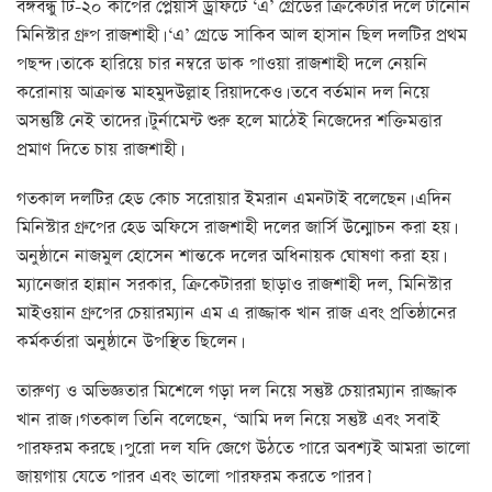
বঙ্গবন্ধু টি-২০ কাপের প্লেয়ার্স ড্রাফটে ‘এ’ গ্রেডের ক্রিকেটার দলে টানেনি
মিনিস্টার গ্রুপ রাজশাহী। ‘এ’ গ্রেডে সাকিব আল হাসান ছিল দলটির প্রথম
পছন্দ। তাকে হারিয়ে চার নম্বরে ডাক পাওয়া রাজশাহী দলে নেয়নি
করোনায় আক্রান্ত মাহমুদউল্লাহ রিয়াদকেও। তবে বর্তমান দল নিয়ে
অসন্তুষ্টি নেই তাদের। টুর্নামেন্ট শুরু হলে মাঠেই নিজেদের শক্তিমত্তার
প্রমাণ দিতে চায় রাজশাহী।
গতকাল দলটির হেড কোচ সরোয়ার ইমরান এমনটাই বলেছেন। এদিন
মিনিস্টার গ্রুপের হেড অফিসে রাজশাহী দলের জার্সি উন্মোচন করা হয়।
অনুষ্ঠানে নাজমুল হোসেন শান্তকে দলের অধিনায়ক ঘোষণা করা হয়।
ম্যানেজার হান্নান সরকার, ক্রিকেটাররা ছাড়াও রাজশাহী দল, মিনিস্টার
মাইওয়ান গ্রুপের চেয়ারম্যান এম এ রাজ্জাক খান রাজ এবং প্রতিষ্ঠানের
কর্মকর্তারা অনুষ্ঠানে উপস্থিত ছিলেন।
তারুণ্য ও অভিজ্ঞতার মিশেলে গড়া দল নিয়ে সন্তুষ্ট চেয়ারম্যান রাজ্জাক
খান রাজ। গতকাল তিনি বলেছেন, ‘আমি দল নিয়ে সন্তুষ্ট এবং সবাই
পারফরম করছে। পুরো দল যদি জেগে উঠতে পারে অবশ্যই আমরা ভালো
জায়গায় যেতে পারব এবং ভালো পারফরম করতে পারব।’