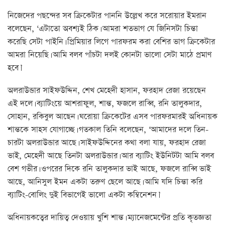
নিজেদের পছন্দের সব ক্রিকেটার পাননি উল্লেখ করে সরোয়ার ইমরান
বলেছেন, ‘এটাতো অবশ্যই ঠিক। আমরা শতভাগ যে জিনিসটা চিন্তা
করেছি সেটা পাইনি। প্রিমিয়ার লিগে পারফরম করা বেশির ভাগ ক্রিকেটার
আমরা নিয়েছি। আমি বলব পাঁচটা দলই কোনটা ভালো সেটা মাঠে প্রমাণ
হবে।’
অলরাউন্ডার সাইফউদ্দিন, শেখ মেহেদী হাসান, ফরহাদ রেজা রয়েছেন
এই দলে। ব্যাটিংয়ে আশরাফুল, শান্ত, ফজলে রাব্বি, রনি তালুকদার,
সোহান, রকিবুল আছেন। ঘরোয়া ক্রিকেটের এসব পারফরমারই অধিনায়ক
শান্তকে সাহস যোগাচ্ছে। গতকাল তিনি বলেছেন, ‘আমাদের দলে তিন-
চারটা অলরাউন্ডার আছে। সাইফউদ্দিনের কথা বলা যায়, ফরহাদ রেজা
ভাই, মেহেদী আছে তিনটা অলরাউন্ডার। আর ব্যাটিং ইউনিটটা আমি বলব
বেশ গভীর। ওপরের দিকে রনি তালুকদার ভাই আছে, ফজলে রাব্বি ভাই
আছে, আনিসুল ইমন একটা তরুণ ছেলে আছে। আমি যদি চিন্তা করি
ব্যাটিং-বোলিং দুই বিভাগেই ভালো একটা কম্বিনেশন।’
অধিনায়কত্বের দায়িত্ব দেওয়ায় খুশি শান্ত। ম্যানেজমেন্টের প্রতি কৃতজ্ঞতা