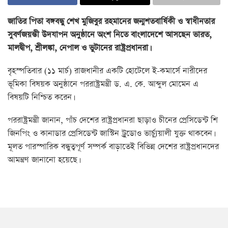
জাতির পিতা বঙ্গবন্ধু শেখ মুজিবুর রহমানের জন্মশতবার্ষিকী ও স্বাধীনতার
সুবর্ণজয়ন্তী উদযাপন অনুষ্ঠানে অংশ নিতে বাংলাদেশে আসছেন ভারত,
মালদ্বীপ, শ্রীলঙ্কা, নেপাল ও ভুটানের রাষ্ট্রপ্রধানরা।
বৃহস্পতিবার (১১ মার্চ) রাজধানীর একটি হোটেলে ই-কমার্সে নারীদের
ভূমিকা বিষয়ক অনুষ্ঠানে পররাষ্ট্রমন্ত্রী ড. এ. কে. আব্দুল মোমেন এ
বিষয়টি নিশ্চিত করেন।
পররাষ্ট্রমন্ত্রী জানান, পাঁচ দেশের রাষ্ট্রপ্রধানরা ছাড়াও চীনের প্রেসিডেন্ট শি
জিনপিং ও কানাডার প্রেসিডেন্ট জাস্টিন ট্রুডোও ভার্চ্যুয়ালী যুক্ত থাকবেন।
মূলত পারস্পারিক বন্ধুত্বপূর্ণ সম্পর্ক বাড়াতেই বিভিন্ন দেশের রাষ্ট্রপ্রধানদের
আমন্ত্রণ জানানো হয়েছে।