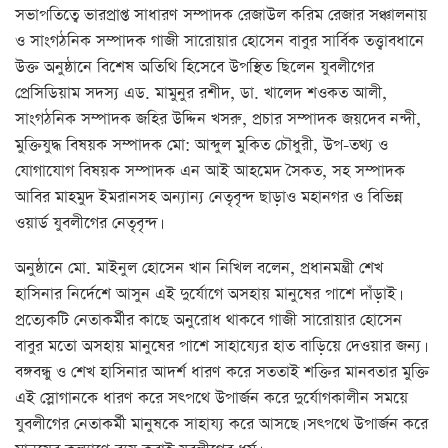
সভাপতিত্বে ভারপ্রাপ্ত সাধারণ সম্পাদক রেজাউল করিম রেজার সঞ্চালনায়
ও সাংগঠনিক সম্পাদক গাজী সারোয়ার হোসেন বাবুর সার্বিক তত্ত্বাবধানে
উক্ত অনুষ্ঠানে বিশেষ অতিথি হিসেবে উপস্থিত ছিলেন যুবলীগের
প্রেসিডিয়াম সদস্য এড. মামুনুর রশীদ, ডা. খালেদ শওকত আলী,
সাংগঠনিক সম্পাদক জহির উদ্দিন খসরু, প্রচার সম্পাদক জয়দেব নন্দী,
মুক্তিযুদ্ধ বিষয়ক সম্পাদক মো: আব্দুল মুকিত চৌধুরী, উপ-তথ্য ও
যোগাযোগ বিষয়ক সম্পাদক এন আই আহমেদ সৈকত, সহ সম্পাদক
আবির মাহমুদ ইমরানসহ অন্যান্য নেতৃবৃন্দ ছাড়াও মহানগর ও বিভিন্ন
ওয়ার্ড যুবলীগের নেতৃবৃন্দ।
অনুষ্ঠানে মো. মাইনুল হোসেন খান নিখিল বলেন, প্রধানমন্ত্রী শেখ
হাসিনার নির্দেশে আসুন এই দুর্যোগে অসহায় মানুষের পাশে দাঁড়াই।
প্রত্যেকটি নেতাকর্মীর কাছে অনুরোধ থাকবে গাজী সারোয়ার হোসেন
বাবুর মতো অসহায় মানুষের পাশে সাহায্যের হাত বাড়িয়ে দেওয়ার জন্য।
বঙ্গবন্ধু ও শেখ হাসিনার আদর্শ ধারণ করে সততাই শক্তির মানবতার মুক্তি
এই স্লোগানকে ধারণ করে সৎপথে উপার্জন করে দুর্যোগকালীন সময়ে
যুবলীগের নেতাকর্মী মানুষকে সাহায্য করে আসছে। সৎপথে উপার্জন করে