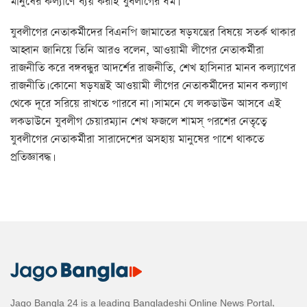
মানুষের কল্যাণে ব্যয় করাই যুবলীগের ধর্ম।
যুবলীগের নেতাকর্মীদের বিএনপি জামাতের ষড়যন্ত্রের বিষয়ে সতর্ক থাকার
আহ্বান জানিয়ে তিনি আরও বলেন, আওয়ামী লীগের নেতাকর্মীরা
রাজনীতি করে বঙ্গবন্ধুর আদর্শের রাজনীতি, শেখ হাসিনার মানব কল্যাণের
রাজনীতি। কোনো ষড়যন্ত্রই আওয়ামী লীগের নেতাকর্মীদের মানব কল্যাণ
থেকে দূরে সরিয়ে রাখতে পারবে না। সামনে যে লকডাউন আসবে এই
লকডাউনে যুবলীগ চেয়ারম্যান শেখ ফজলে শামস্ পরশের নেতৃত্বে
যুবলীগের নেতাকর্মীরা সারাদেশের অসহায় মানুষের পাশে থাকতে
প্রতিজ্ঞাবদ্ধ।
Jago Bangla 24 is a leading Bangladeshi Online News Portal,