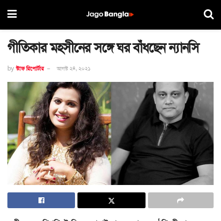
গীতিকার মহসীনের সঙ্গে ঘর বাঁধছেন ন্যানসি
by
স্টাফ রিপোর্টার
আগস্ট ২৪, ২০২১