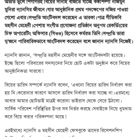
অতীত ভুলে শিগগিরই বিয়ের সানাই বাজতে যাচ্ছে কণ্ঠশিল্পী নাজমুন
মুনিরা ন্যানসির জীবনে। যার আনুষ্ঠানিক প্রথম পদক্ষেপের নজির পাওয়া
গেলো এবার। সম্প্রতি আংটিবদল করেছেন এ তারকা। পাত্র গীতিকবি
মহসীন মেহেদী। পেশায় সংগীত প্রযোজনা প্রতিষ্ঠান অনুপম রেকর্ডিংয়ের
চিফ অপারেটিং অফিসার (সিওও) হিসেবে কর্মরত তিনি। সম্প্রতি তারা
দু’জনে পারিবারিকভাবে আংটিবদল করেছেন বলে জানান ন্যানসি নিজেই।
ন্যানসি জানান, ‘সম্প্রতি মহসীন মেহেদীর সঙ্গে আংটিবদলটা হয়েছে।
ইচ্ছে ছিলো পরিবারের সদস্যদের নিয়ে ছোট একটা অনুষ্ঠান করে বিয়ের
আনুষ্ঠানিকতা সারবো।’
বিয়ের তারিখ সম্পর্কে ন্যানসি বলেন, ‘এখনো বিয়ের তারিখ নির্ধারণ করা
হয় নি। করোনার কারণে আসলে তারিখ নির্ধারণ করা যাচ্ছে না। এরমধ্যে
আবার আমার ছোটভাই মাত্রই করোনা ভাইরাস থেকে সেরে উঠলো।
সার্বিক পরিবেশ পরিস্থিতির উপর সব নির্ভর করছে। সবাইকে নিয়ে ধুমধাম
করে বিয়ে করার পরিকল্পনা আছে।’
এরইমধ্যে ন্যানসি ও মহসীন মেহেদী ফেসবুকে তাদের রিলেশনশিপ