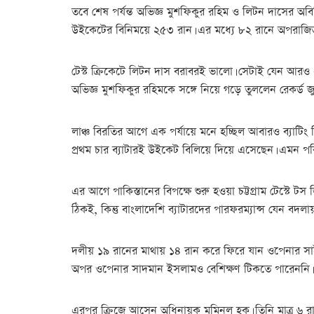
তবে শেষ পর্যন্ত অভিজ্ঞ মুশফিকুর রহিম ও লিটন দাসের অবি
উইকেটের বিনিময়ে ২৫৩ রান। এর মধ্যে ৮২ রানে অপরাজিত 
টেস্ট ক্রিকেটে লিটন দাস বরাবরই ভালো। সেটাই যেন আরও 
অভিজ্ঞ মুশফিকুর রহিমকে সঙ্গে নিয়ে গড়ে তুললেন রেকর্ড জুটি
লাঞ্চ বিরতির আগে এক পর্যায়ে মনে হচ্ছিল আবারও ব্যাটিং
প্রথম চার ব্যাটারই উইকেট বিলিয়ে দিয়ে এসেছেন। এমন পর
এর আগে পাকিস্তানের বিপক্ষে শুরু হওয়া চট্টগ্রাম টেস্টে ট
ঠিকই, কিন্তু বাংলাদেশি ব্যাটারদের পারফরম্যান্স যেন বদলা
দলীয় ১৯ রানের মাথায় ১৪ রান করে ফিরে যান ওপেনার সাই
অপর ওপেনার সাদমান ইসলামও বেশিক্ষণ টিকতে পারেননি। ৩৩
এরপর ক্রিজে আসেন অধিনায়ক মুমিনুল হক। তিনি মাত্র ৬ 