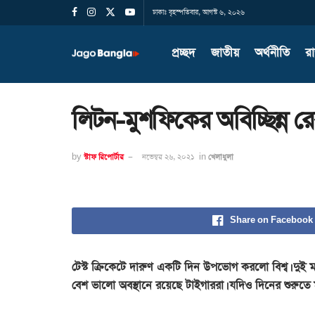
ঢাকাঃ বৃহস্পতিবার, আগস্ট ৬, ২০২৬
প্রচ্ছদ
জাতীয়
অর্থনীতি
র
লিটন-মুশফিকের অবিচ্ছিন্ন রে
by
স্টাফ রিপোর্টার
নভেম্বর ২৬, ২০২১
in
খেলাধুলা
Share on Facebook
টেস্ট ক্রিকেটে দারুণ একটি দিন উপভোগ করলো বিশ্ব। দুই ম্য
বেশ ভালো অবস্থানে রয়েছে টাইগাররা। যদিও দিনের শুরুতে 