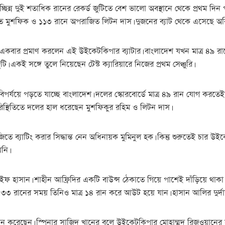
চ্ছিন্ন দুই শতাধিক রানের রেকর্ড জুটিতে বেশ ভালো অবস্থানে থেকে প্রথম দ
মুশফিক ও ১১৩ রানে অপরাজিত লিটন দাস। দুজনের ব্যাট থেকে এসেছে অবিচ্ছ
একবার প্রমাণ করলেন এই উইকেটকিপার ব্যাটার। বাংলাদেশ যখন মাত্র ৪৯ রা
। একই সঙ্গে তুলে নিয়েছেন টেস্ট ক্যারিয়ারে নিজের প্রথম সেঞ্চুরি।
 বিপর্যয়ে পড়তে যাচ্ছে বাংলাদেশ। দলের স্কোরবোর্ডে মাত্র ৪৯ রান যোগ কর
িস্থিতিতে দলের হাল ধরেছেন মুশফিকুর রহিম ও লিটন দাস।
স জিতে ব্যাটিং করার সিদ্ধান্ত নেন অধিনায়ক মুমিনুল হক। কিন্তু শুরুতেই চার
য়নি।
ফ হাসান। শাহীন আফ্রিদির একটি বাউন্স ঠেকাতে গিয়ে পাশেই দাঁড়িয়ে থাকা
 রানের সময় তিনিও মাত্র ১৪ রান করে আউট হয়ে যান। হাসান আলির দুর্দান্
রান করেছেন। স্পিনার সাজিদ খানের বলে উইকেটকিপার মোহাম্মদ রিজওয়ানের 