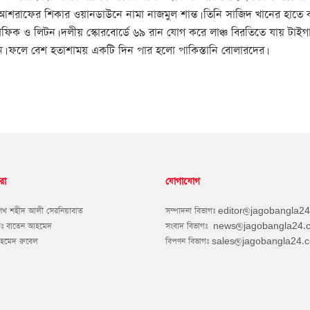
ফের শিকার ওয়ানডাউনে নামা নাজমুল শান্ত। তিনি সাজিদ খানের হাতে ক্
িক ও লিটন। দলীয় স্কোরবোর্ডে ৬৯ রান যোগ করে লাঞ্চ বিরতিতে যায় টাইগার
 ফলে বেশ হতাশাময় একটি দিন পার হলো পাকিস্তানি বোলারদের।
রা
যোগাযোগ
শেখ শহীদ আলী সেরনিয়াবাত
সম্পাদনা বিভাগঃ
editor@jagobangla2
কঃ বাতেন আহমেদ
সংবাদ বিভাগঃ
news@jagobangla24.
আহমেদ রুবেল
বিপণন বিভাগঃ
sales@jagobangla24.