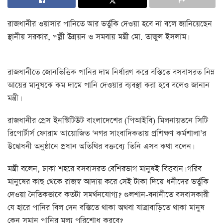
রাজধানীর ওয়াসার পানিতে আর ভর্তুকি দেওয়া হবে না বলে জানিয়েছেন
স্থানীয় সরকার, পল্লী উন্নয়ন ও সমবায় মন্ত্রী মো. তাজুল ইসলাম।
রাজধানীতে জোনভিত্তিক পানির দাম নির্ধারণ করে বস্তিতে বসবাসরত নিম্ন
আয়ের মানুষকে কম দামে পানি দেওয়ার ব্যবস্থা করা হবে বলেও জানান
মন্ত্রী।
রাজধানীর প্রেস ইনস্টিটিউট বাংলাদেশের (পিআইবি) মিলনায়তনে সিটি
রিপোর্টার্স ফোরাম আয়োজিত ‘নগর সাংবাদিকতায় প্রশিক্ষণ কর্মশালা’র
উদ্বোধনী অনুষ্ঠানে প্রধান অতিথির বক্তব্যে তিনি এসব কথা বলেন।
মন্ত্রী বলেন, ঢাকা শহরে বসবাসরত বেশিরভাগ মানুষই বিত্তবান। গরিব
মানুষের কাছ থেকে রাজস্ব আদায় করে সেই টাকা দিয়ে ধনীদের ভর্তুকি
দেওয়া নৈতিকভাবে কতটা সমর্থনযোগ্য? গুলশান-বনানীতে বসবাসকারী
যে হারে পানির বিল দেন বস্তিতে থাকা অথবা যাত্রাবাড়িতে থাকা মানুষ
কেন সমান পানির মূল্য পরিশোধ করবে?