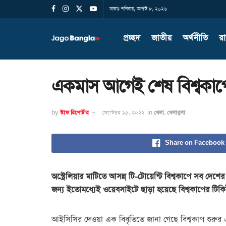
ঢাকাঃ শনিবার, আগস্ট ৮, ২০২৬
প্রচ্ছদ
জাতীয়
অর্থনীতি
র
একমাস আগেই শেষ বিশ্বকাপ
by
স্টাফ রিপোর্টার
সেপ্টেম্বর ১৫, ২০২২
in
খেলা
,
খেলাধুলা
Share on Facebook
অস্ট্রেলিয়ার মাটিতে আসন্ন টি-টোয়েন্টি বিশ্বকাপে সব দেশের 
জন্য ইতোমধ্যেই ওয়েবসাইটে ছাড়া হয়েছে বিশ্বকাপের টিক
আইসিসির দেওয়া এক বিবৃতিতে জানা গেছে বিশ্বকাপ শুরুর এ