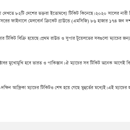
া দেখতে ৮২টি দেশের ভক্তরা ইতোমধ্যে টিকিট কিনেছে। ২০২০ সালের নারী টি
ঐ আসরের ফাইনালে মেলবোর্ন ক্রিকেট গ্রাউন্ডে (এমসিজি) ৮৬ হাজার ১৭৪ জন দর
ার টিকিট বিক্রি হয়েছে। প্রথম রাউন্ড ও সুপার টুয়েলভের সবগুলো ম্যাচের জন্
োবর মুখোমুখি হবে ভারত ও পাকিস্তান। ঐ ম্যাচের সব টিকিট অনেক আগেই বিক্
ক্ষিন আফ্রিকা ম্যাচের টিকিটও শেষ হয়ে গেছে মুহুর্তের মধ্যেই। এই ম্যাচে