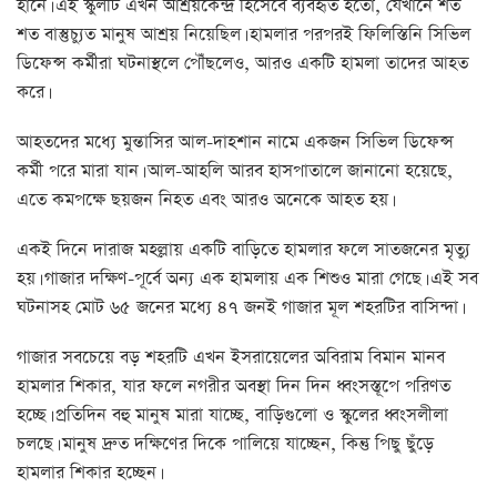
হানে। এই স্কুলটি এখন আশ্রয়কেন্দ্র হিসেবে ব্যবহৃত হতো, যেখানে শত
শত বাস্তুচ্যুত মানুষ আশ্রয় নিয়েছিল। হামলার পরপরই ফিলিস্তিনি সিভিল
ডিফেন্স কর্মীরা ঘটনাস্থলে পৌঁছলেও, আরও একটি হামলা তাদের আহত
করে।
আহতদের মধ্যে মুন্তাসির আল-দাহশান নামে একজন সিভিল ডিফেন্স
কর্মী পরে মারা যান। আল-আহলি আরব হাসপাতালে জানানো হয়েছে,
এতে কমপক্ষে ছয়জন নিহত এবং আরও অনেকে আহত হয়।
একই দিনে দারাজ মহল্লায় একটি বাড়িতে হামলার ফলে সাতজনের মৃত্যু
হয়। গাজার দক্ষিণ-পূর্বে অন্য এক হামলায় এক শিশুও মারা গেছে। এই সব
ঘটনাসহ মোট ৬৫ জনের মধ্যে ৪৭ জনই গাজার মূল শহরটির বাসিন্দা।
গাজার সবচেয়ে বড় শহরটি এখন ইসরায়েলের অবিরাম বিমান মানব
হামলার শিকার, যার ফলে নগরীর অবস্থা দিন দিন ধ্বংসস্তূপে পরিণত
হচ্ছে। প্রতিদিন বহু মানুষ মারা যাচ্ছে, বাড়িগুলো ও স্কুলের ধ্বংসলীলা
চলছে। মানুষ দ্রুত দক্ষিণের দিকে পালিয়ে যাচ্ছেন, কিন্তু পিছু ছুঁড়ে
হামলার শিকার হচ্ছেন।