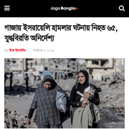
গাজায় ইসরায়েলি হামলার ঘটনায় নিহত ৬৫,
যুদ্ধবিরতি অনির্দেশ্য
by
স্টাফ রিপোর্টার
অক্টোবর ২, ২০২৫