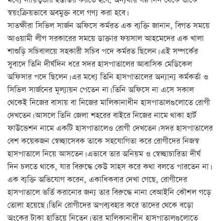
মধ্যে দায়িত্বভার হস্তান্তর করতে হবে, অন্যথায় ষষ্ঠ দিন থেকে তাঁকে
স্বয়ংক্রিয়ভাবে অবমুক্ত বলে গণ্য করা হবে।
সাতক্ষীরা সিভিল সার্জন অফিসে কর্মরত এক ব্যক্তি জানান, বিগত সময়ে
আওয়ামী লীগ সরকারের সময়ে ডাক্তার ফয়সাল আহমেদের এক খালা
শাশুড়ি সচিবালয়ে সহকারী সচিব পদে কর্মরত ছিলেন। এই সম্পর্কের
সুবাদে তিনি দীর্ঘদিন ধরে সদর হাসপাতালের আবাসিক মেডিকেল
অফিসার পদে ছিলেন। এর মধ্যে তিনি হাসপাতালের অন্যান্য কর্মকর্তা ও
সিভিল সার্জনের মূল্যায়ন পেতেন না। তিনি অফিসে না এসে সকাল
থেকেই নিজের বাসায় বা নিজের মালিকানাধীন হাসপাতালগুলোতে রোগী
দেখতেন। আসলে তিনি জেলা শহরের বাইরে নিজের নামে থাকা হার্ট
ফাউন্ডেশন নামে একটি হাসপাতালেও রোগী দেখতেন। সদর হাসপাতালের
বেশ কয়েকজন স্বেচ্ছাসেবক তাকে সহযোগিতা করে রোগীদের নিজস্ব
হাসপাতালে নিয়ে আসতেন। এভাবে তার অনিয়ম ও স্বেচ্ছাচারিতা দীর্ঘ
দিন চলতে থাকে, যার বিরুদ্ধে কেউ সাহস করে কথা বলতে পারতেন না।
এক ব্যক্তি অভিযোগ করেন, একাধিকবার দেখা গেছে, রোগীদের
হাসপাতালে ভর্তি করানোর জন্য তার বিরুদ্ধে নানা বেআইনি কৌশল গড়ে
তোলা হয়েছে। তিনি রোগীদের অপব্যবহার করে তাদের থেকে বড়ো
অংকের টাকা হাতিয়ে নিতেন। তার মালিকানাধীন হাসপাতালগুলোতে