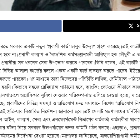
S
তে সরকার একটি নতুন ‘প্রবাসী কার্ড’ চালুর উদ্যোগ গ্রহণ করেছে। এই কার্ড
জন হবে না। প্রবাসী কল্যাণ ও বৈদেশিক কর্মসংস্থানমন্ত্রী আরিফুল হক চৌধুরী এ ত
াধ্যমে প্রবাসীরা সব ধরনের সেবা উপভোগ করতে পারবেন। তিনি বলেন, এই কার্ডটি
 জন্য বিভিন্ন আলাদা কার্ডের বদলে একক একটি কার্ড ব্যবহার করতে পারেন। ইউরো
রতে পারবেন। এর মাধ্যমে তারা নিজেদের পরিচিতি দাখিল, রেমিট্যান্স পাঠানো,
রণ হয়নি। কিভাবে সহজে রেমিট্যান্স পাঠানো হবে, ব্যাংকিং গেটওয়ে কীভাবে ক
পাতালে অগ্রাধিকার সুবিধা দেওয়ার পরিকল্পনাও এগিয়ে নেওয়া হচ্ছে, যাতে প্রব
়েছে, প্রবাসীদের বিভিন্ন সমস্যা ও অভিযোগ দ্রুত সমাধানে বিশেষ ‘অভিযোগ নি
প্রক্রিয়ার বিস্তারিত নির্দেশনা জানানো হবে। এই সেলটি মন্ত্রণালয়ের মনিটর
ে আইন, কল্যাণ, সেবা এবং এনফোর্সমেন্ট বিভাগের কর্মকর্তা-কর্মচারীরা থাকবেন। 
পারার ঘটনা নিয়ে সরকার উচ্চপর্যায়ের তদন্ত কমিটি গঠন করছে। এছাড়াও, প্র
ক্রমের নির্দেশনা দেওয়া হয়েছে। মন্ত্রণালয় জানিয়েছে, মালয়েশিয়াগামী কর