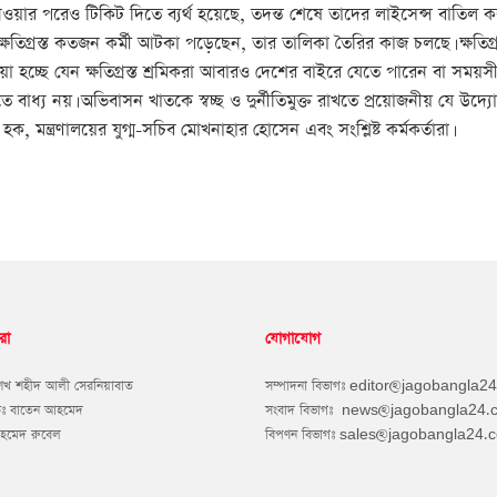
 নেওয়ার পরেও টিকিট দিতে ব্যর্থ হয়েছে, তদন্ত শেষে তাদের লাইসেন্স বাতি
তিগ্রস্ত কতজন কর্মী আটকা পড়েছেন, তার তালিকা তৈরির কাজ চলছে। ক্ষতিগ্রস্ত 
়া হচ্ছে যেন ক্ষতিগ্রস্ত শ্রমিকরা আবারও দেশের বাইরে যেতে পারেন বা সময়সী
্য নয়। অভিবাসন খাতকে স্বচ্ছ ও দুর্নীতিমুক্ত রাখতে প্রয়োজনীয় যে উদ্য
 হক, মন্ত্রণালয়ের যুগ্ম-সচিব মোখনাহার হোসেন এবং সংশ্লিষ্ট কর্মকর্তারা।
রা
যোগাযোগ
শেখ শহীদ আলী সেরনিয়াবাত
সম্পাদনা বিভাগঃ
editor@jagobangla2
কঃ বাতেন আহমেদ
সংবাদ বিভাগঃ
news@jagobangla24.
আহমেদ রুবেল
বিপণন বিভাগঃ
sales@jagobangla24.