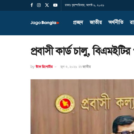
ঢাকাঃ বৃহস্পতিবার, আগস্ট ৬, ২০২৬
প্রচ্ছদ
জাতীয়
অর্থনীতি
র
প্রবাসী কার্ড চালু, বিএমইটি
by
স্টাফ রিপোর্টার
জুন ৩, ২০২৬
in
জাতীয়