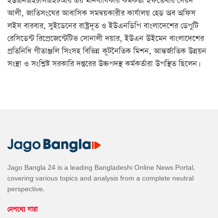
ইউএনএইচসিএইচআর এর মানবাধিকার কর্মকর্তা ইফতেখার সৈয়দ
আলী, জাতিসংঘের আবাসিক সমন্বয়কারীর কার্যালয় হেড অব অফিস
লইস বারবার, সুইডেনের রাষ্ট্রদূত ও ইউএনডিপি বাংলাদেশের ডেপুটি
রেসিডেন্ট রিপ্রেজেন্টেটিভ সোনালী দয়ার, ইউএন উইমেন বাংলাদেশের
প্রতিনিধি গীতাঞ্জলি সিংসহ বিভিন্ন কূটনৈতিক মিশন, আন্তর্জাতিক উন্নয়ন
সংস্থা ও সংশ্লিষ্ট সরকারি দপ্তরের উচ্চপদস্থ কর্মকর্তারা উপস্থিত ছিলেন।
Jago Bangla 24 is a leading Bangladeshi Online News Portal,
covering various topics and analysis from a complete neutral
perspective.
নেপথ্যে যারা