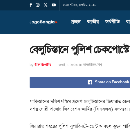
ঢাকাঃ শনিবার, আগস্ট ৮, ২০২৬
প্রচ্ছদ
জাতীয়
অর্থনীতি
র
বেলুচিস্তানে পুলিশ চেকপোস্
by
স্টাফ রিপোর্টার
জুলাই ৭, ২০২৬
in
আন্তর্জাতিক
,
বিশ্ব
Share on Facebook
পাকিস্তানের দক্ষিণপশ্চিম প্রদেশ বেলুচিস্তানের জিয়ারাত
সশস্ত্র গোষ্ঠী বালোচ লিবারেশন আর্মির (বিএএলএ) সদস্যরা।
জিয়ারাত শহরের পুলিশ সুপারিনটেনডেন্ট আবদুল কুদুস পাক