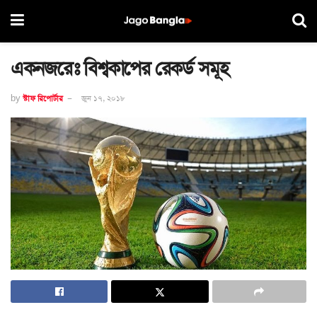
একনজরেঃ বিশ্বকাপের রেকর্ড সমূহ
by
স্টাফ রিপোর্টার
জুন ১৭, ২০১৮